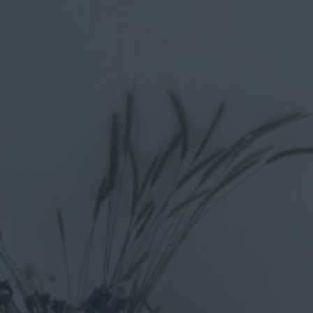
Μέχρι 8 άτομα
Μπάνια: 4
Βίλα 4 υπνοδωματίων-ιδιωτική πισίνα
Η Villa Mykonos είναι ένα εξαιρετικό μέρος για να μείνετε κα
πολυτέλεια. Αυτός είναι ο λόγος για τον οποίο όλα τα δωμάτ
Βασικές πληροφορίες για το ακίνητο "
Αυτή η παραδοσιακή βίλα είναι ένα όμορφο κατάλυμα με 4 υπνο
Διαθέτει άφθονο χώρο, ενώ μπορείτε να διασκεδάσετε με το μ
Ένα από τα μεγάλα πλεονεκτήματά του είναι η εντυπωσιακή θέ
λιγότερο από δύο λεπτά. Αν λοιπόν θέλετε να ζήσετε μια μοναδ