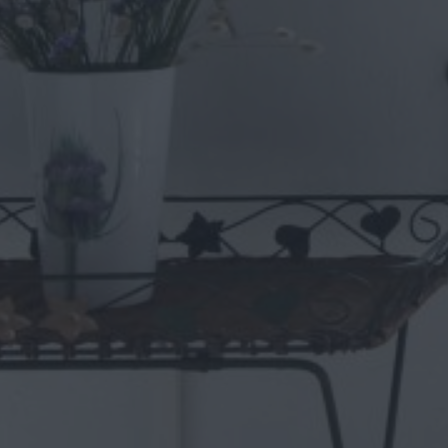
Για ποιους συνιστάται;
Η Villa Mykonos είναι μια εξαιρετική επιλογή για ομάδες και 
σας. Και μάλιστα σε έναν χώρο με όλες τις απαραίτητες ανέσεις
Επιπλέον Παροχές
ιδιωτική πισίνα υπερχείλισης
Ιδιωτική βεράντα και βεράντα με θεαματική θέα στη θάλασσα
1 ανοιχτή πλήρως εξοπλισμένη κουζίνα & 1 κουζίνα
Σαλόνι & τραπεζαρία